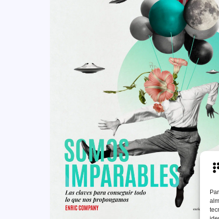
Par
alm
tec
ide