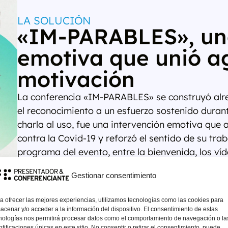
LA SOLUCIÓN
«IM-PARABLES», un
emotiva que unió a
motivación
La conferencia «IM-PARABLES» se construyó alre
el reconocimiento a un esfuerzo sostenido duran
charla al uso, fue una intervención emotiva que a
contra la Covid-19 y reforzó el sentido de su trab
programa del evento, entre la bienvenida, los ví
del año. El tono cercano y emotivo de Enric Com
Gestionar consentimiento
calara y acompañara al equipo más allá de la jo
a ofrecer las mejores experiencias, utilizamos tecnologías como las cookies para
acenar y/o acceder a la información del dispositivo. El consentimiento de estas
nologías nos permitirá procesar datos como el comportamiento de navegación o la
ntificaciones únicas en este sitio. No consentir o retirar el consentimiento, puede