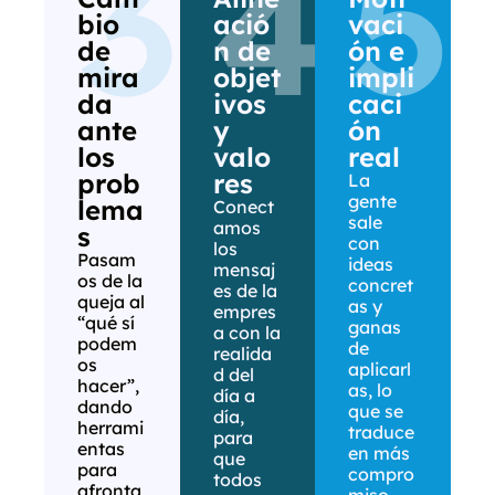
3
4
5
bio
ació
vaci
de
n de
ón e
mira
objet
impli
da
ivos
caci
ante
y
ón
los
valo
real
prob
res
La
gente
lema
Conect
sale
amos
s
con
los
Pasam
ideas
mensaj
os de la
concret
es de la
queja al
as y
empres
“qué sí
ganas
a con la
podem
de
realida
os
aplicarl
d del
hacer”,
as, lo
día a
dando
que se
día,
herrami
traduce
para
entas
en más
que
para
compro
todos
afronta