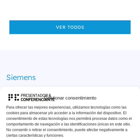
VER TODOS
Siemens
«La conferencia que nos ofreció Enric en
Gestionar consentimiento
nuestra fue espectacular. Fresca, dinámica,
Para ofrecer las mejores experiencias, utilizamos tecnologías como las
motivadora, ¡todos los asistentes estuvieron
cookies para almacenar y/o acceder a la información del dispositivo. El
encandados! ¡Gracias Enric! Esperamos volver a
consentimiento de estas tecnologías nos permitirá procesar datos como el
comportamiento de navegación o las identificaciones únicas en este sitio.
tenerte por aquí y escucharte otra vez»
No consentir o retirar el consentimiento, puede afectar negativamente a
ciertas características y funciones.