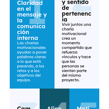
1
y sentido
Claridad
de
en el
pertenenc
mensaje y
ia
la
Vivir juntos una
comunica
charla
ción
motivacional
interna
crea un
Las charlas
momento
motivacionales
compartido que
ayudan a poner
refuerza
palabras claras
vínculos y hace
a lo que está
que las
pasando, a los
personas se
retos y a los
sientan parte
objetivos del
del mismo
equipo.
proyecto.
Cam
Aline
Moti