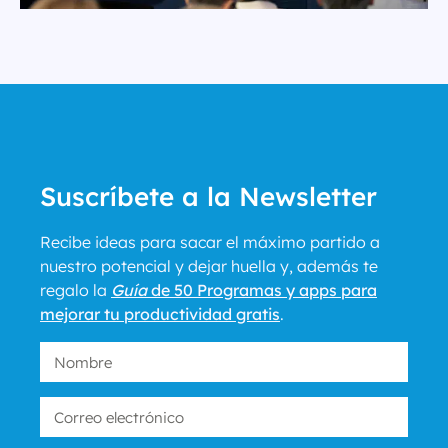
Suscríbete a la Newsletter
Recibe ideas para sacar el máximo partido a
nuestro potencial y dejar huella y, además te
regalo la
Guía
de 50 Programas y apps para
mejorar tu productividad gratis
.