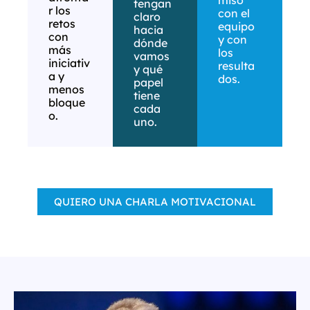
miso
tengan
r los
con el
claro
retos
equipo
hacia
con
y con
dónde
más
los
vamos
iniciativ
resulta
y qué
a y
dos.
papel
menos
tiene
bloque
cada
o.
uno.
QUIERO UNA CHARLA MOTIVACIONAL