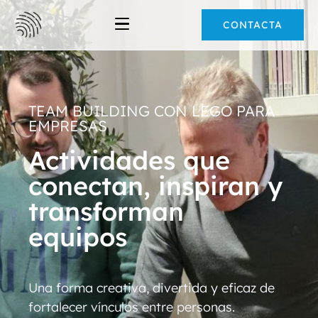
CONTACTA
TEAM BUILDING CON LEGO PARA
EMPRESAS
Actividades que
conectan, inspiran y
transforman
equipos
Una forma creativa, divertida y eficaz de
fortalecer vínculos entre personas.