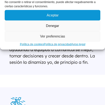
No consentir o retirar el consentimiento, puede afectar negativamente a
ciertas características y funciones.
Aceptar
Liderazgo real, experiencia
contrastada
Denegar
Ver preferencias
No delego. No soy actor ni animador. Soy
Enric Company, y llevo más de 15 años
Política de cookies
Política de privacidad
Aviso legal
ayudando a equipos a comunicarse mejor,
tomar decisiones y crecer desde dentro. La
sesión la dinamizo yo, de principio a fin.