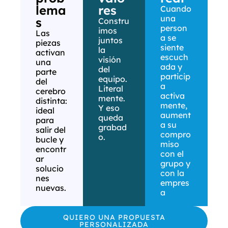
lema
res
Cuando
una
s
Constru
person
imos
Las
a se
juntos
piezas
siente
la
activan
escuch
visión
una
ada y
del
parte
particip
equipo.
del
a
Literal
cerebro
activa
mente.
distinta:
mente,
Y eso
ideal
aument
queda
para
a su
grabad
salir del
compro
o.
bucle y
miso
encontr
con el
ar
grupo y
solucio
con la
nes
empres
nuevas.
a
QUIERO UNA PROPUESTA
PERSONALIZADA