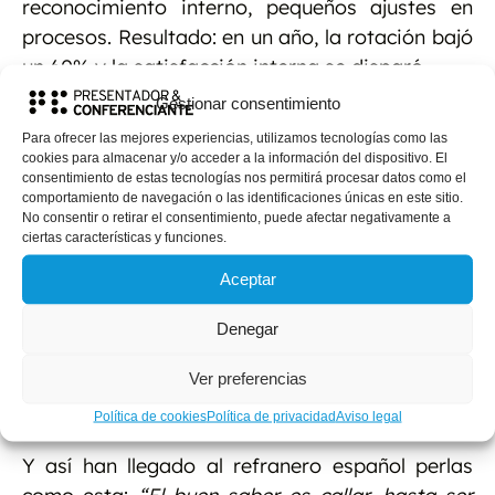
reconocimiento interno, pequeños ajustes en
procesos. Resultado: en un año, la rotación bajó
un 60% y la satisfacción interna se disparó.
Gestionar consentimiento
A veces no hace falta inventar nada nuevo.
Para ofrecer las mejores experiencias, utilizamos tecnologías como las
Basta con parar y escuchar las ideas de los
cookies para almacenar y/o acceder a la información del dispositivo. El
otros.
consentimiento de estas tecnologías nos permitirá procesar datos como el
comportamiento de navegación o las identificaciones únicas en este sitio.
No consentir o retirar el consentimiento, puede afectar negativamente a
¿Qué son, si no, los refranes?
ciertas características y funciones.
Frases breves que transmiten la sabiduría
Aceptar
popular gracias a la tradición oral. Si siguen
vivos todavía es porque alguien los dijo en su
Denegar
momento, otra persona los escuchó, y otra, y
Ver preferencias
otra más, y se mantuvo viva la cadena a lo
largo de los siglos.
Política de cookies
Política de privacidad
Aviso legal
Y así han llegado al refranero español perlas