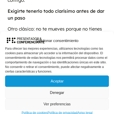
contigo.
Exigirte tenerlo todo clarísimo antes de dar
un paso
Otro clásico: no te mueves porque no tienes
una visión perfecta de lo que quieres. Como
Gestionar consentimiento
no ves el puzzle completo, no tocas ninguna
Para ofrecer las mejores experiencias, utilizamos tecnologías como las
pieza. El problema es que la claridad rara vez
cookies para almacenar y/o acceder a la información del dispositivo. El
llega antes del movimiento; suele llegar
consentimiento de estas tecnologías nos permitirá procesar datos como el
comportamiento de navegación o las identificaciones únicas en este sitio.
durante el movimiento.
No consentir o retirar el consentimiento, puede afectar negativamente a
ciertas características y funciones.
Compararte con vidas que no son la tuya
Aceptar
Redes sociales, LinkedIn, historias de éxito
contadas “a posteriori”… Si tu vara de medir
Denegar
son vidas editadas, es fácil sentir que estás
Ver preferencias
llegando tarde a todo. Esa comparación
constante drena energía y apaga la
Política de cookies
Política de privacidad
Aviso legal