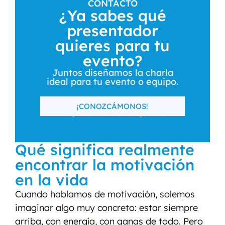
CONTACTO
¿Ya sabes qué
presentador
quieres para tu
evento?
Juntos diseñamos la charla
ideal para tu evento o equipo.
¡CONOZCÁMONOS!
Respuesta en 24h · Sin compromiso
Qué significa realmente
encontrar la motivación
en la vida
Cuando hablamos de motivación, solemos
imaginar algo muy concreto: estar siempre
arriba, con energía, con ganas de todo. Pero